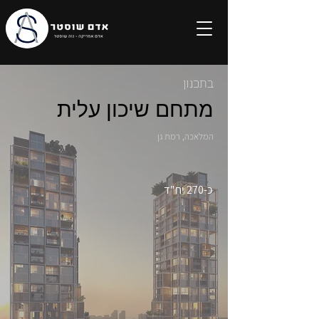
בתכנון
מתחם שיכון עלית
המלאכה, רמת גן
כ-270 יח"ד